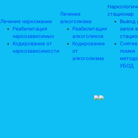
Наркологич
Лечение
стационар
Лечение наркомании
алкоголизма
Вывод 
Реабилитация
Реабилитация
запоя в
наркозависимых
алкоголиков
стацио
Кодирование от
Кодирование
Снятие
наркозависимости
от
ломки
алкоголизма
метод
УБОД